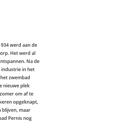
 1934 werd aan de
rp. Het werd al
ntspannen. Na de
ndustrie in het
de het zwembad
e nieuwe plek
 zomer om af te
 keren opgeknapt,
 blijven, maar
mbad Pernis nog