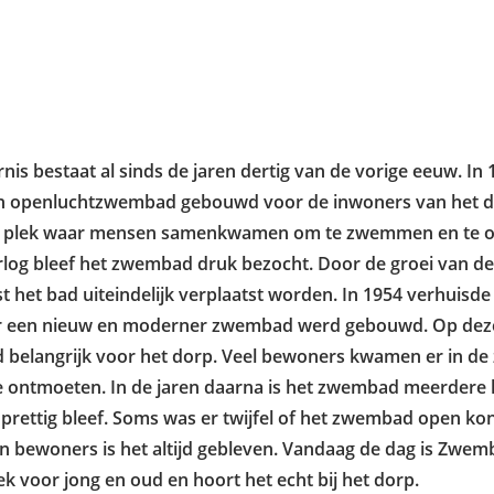
is bestaat al sinds de jaren dertig van de vorige eeuw. In
en openluchtzwembad gebouwd voor de inwoners van het do
re plek waar mensen samenkwamen om te zwemmen en te o
og bleef het zwembad druk bezocht. Door de groei van de i
 het bad uiteindelijk verplaatst worden. In 1954 verhuis
ar een nieuw en moderner zwembad werd gebouwd. Op dez
 belangrijk voor het dorp. Veel bewoners kwamen er in de
te ontmoeten. In de jaren daarna is het zwembad meerdere
n prettig bleef. Soms was er twijfel of het zwembad open kon
an bewoners is het altijd gebleven. Vandaag de dag is Zwe
lek voor jong en oud en hoort het echt bij het dorp.