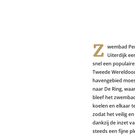
Z
wembad Pern
Uiterdijk e
snel een populai
Tweede Wereldoorl
havengebied moest
naar De Ring, wa
bleef het zwembad
koelen en elkaar 
zodat het veilig e
dankzij de inzet v
steeds een fijne p