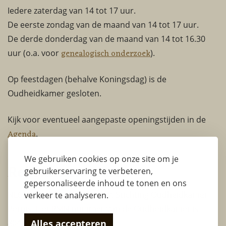
Iedere zaterdag van 14 tot 17 uur.
De eerste zondag van de maand van 14 tot 17 uur.
De derde donderdag van de maand van 14 tot 16.30
genealogisch onderzoek
uur (o.a. voor
).
Op feestdagen (behalve Koningsdag) is de
Oudheidkamer gesloten.
Kijk voor eventueel aangepaste openingstijden in de
Agenda
.
We gebruiken cookies op onze site om je
Rekeningnummer
gebruikerservaring te verbeteren,
gepersonaliseerde inhoud te tonen en ons
NL65RABO0353222445 t.n.v. Stichting Oudheidkamer
verkeer te analyseren.
Pernis. Het RSIN nummer van de Oudheidkamer is
Alles accepteren
804240528.