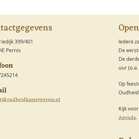
tactgegevens
Open
iedijk 399/401
Iedere z
HE Pernis
De eerst
De derde
foon
uur (o.a
57245214
Op feest
il
Oudheid
ct@oudheidkamerpernis.nl
Kijk voo
Agenda
.