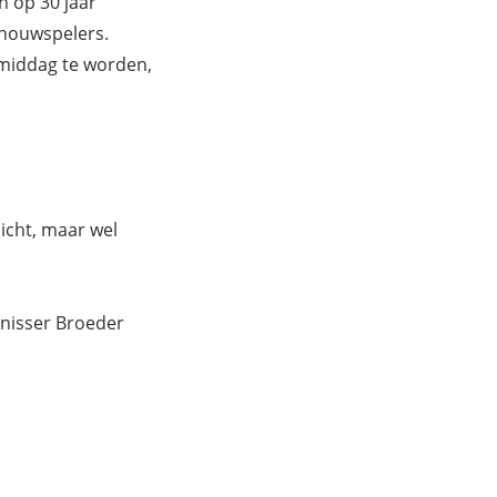
n op 30 jaar
chouwspelers.
 middag te worden,
licht, maar wel
rnisser Broeder