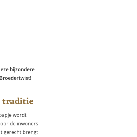
deze bijzondere
 Broedertwist!
 traditie
lpapje wordt
 door de inwoners
it gerecht brengt