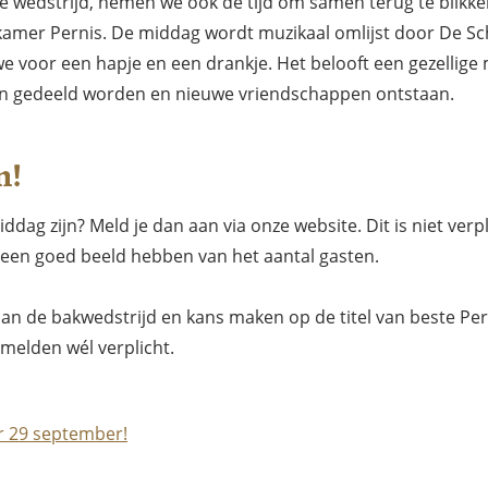
e wedstrijd, nemen we ook de tijd om samen terug te blikke
kamer Pernis. De middag wordt muzikaal omlijst door De S
e voor een hapje en een drankje. Het belooft een gezellige
n gedeeld worden en nieuwe vriendschappen ontstaan.
n!
middag zijn? Meld je dan aan via onze website. Dit is niet verp
 een goed beeld hebben van het aantal gasten.
an de bakwedstrijd en kans maken op de titel van beste Pe
melden wél verplicht.
ór 29 september!