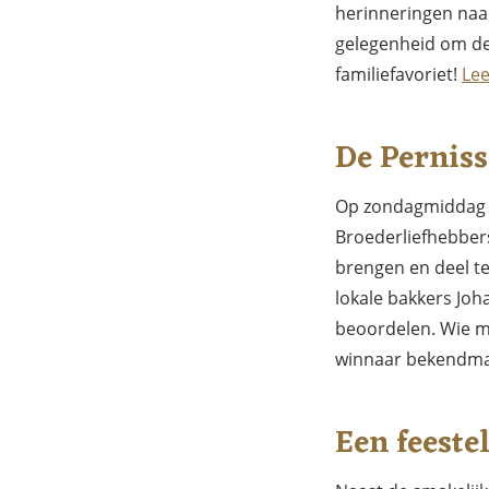
herinneringen naa
gelegenheid om dez
familiefavoriet!
Lee
De Perniss
Op zondagmiddag 6
Broederliefhebber
brengen en deel t
lokale bakkers Joh
beoordelen. Wie m
winnaar bekendmake
Een feeste