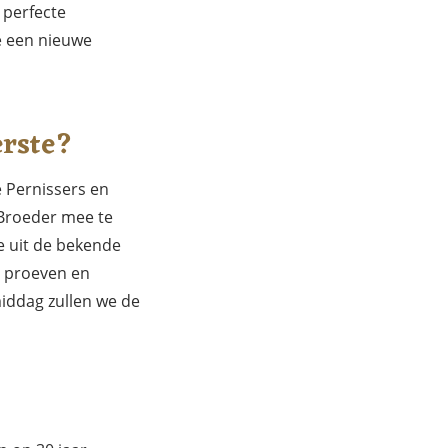
 perfecte
je een nieuwe
erste?
 Pernissers en
 Broeder mee te
e uit de bekende
s proeven en
iddag zullen we de